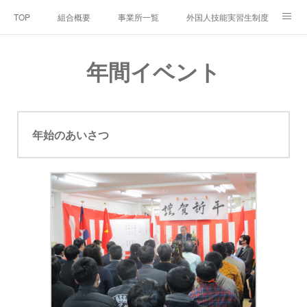
TOP
組合概要
事業所一覧
外国人技能実習生制度とは
Q＆A
年間イベント
業務の運営に関する規定
年間イベント
年始のあいさつ